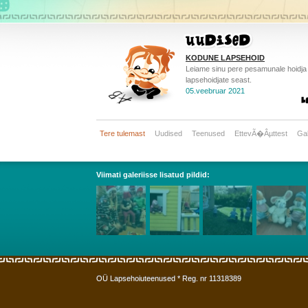
KODUNE LAPSEHOID
Leiame sinu pere pesamunale hoidja 
lapsehoidjate seast.
05.veebruar 2021
Tere tulemast
Uudised
Teenused
EttevÃ�Âµttest
Gal
Viimati galeriisse lisatud pildid:
OÜ Lapsehoiuteenused * Reg. nr 11318389