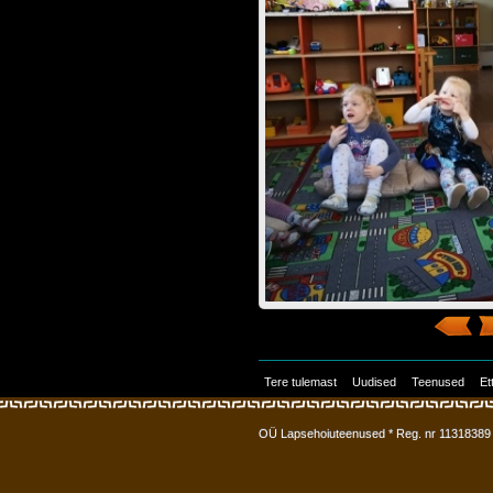
Tere tulemast
Uudised
Teenused
Et
OÜ Lapsehoiuteenused * Reg. nr 11318389