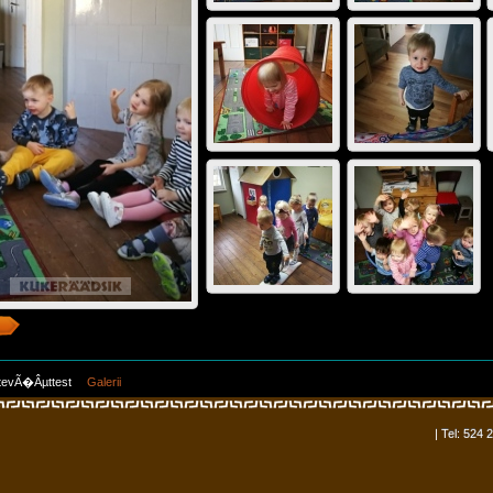
tevÃ�Âµttest
Galerii
| Tel: 524 