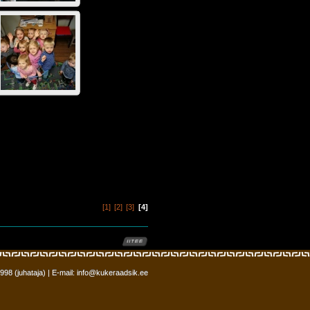
1
2
3
4
2998 (juhataja) | E-mail: info@kukeraadsik.ee