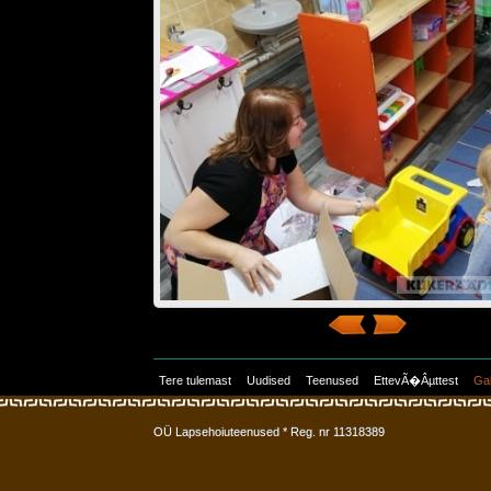
Tere tulemast
Uudised
Teenused
EttevÃ�Âµttest
Gal
OÜ Lapsehoiuteenused * Reg. nr 11318389