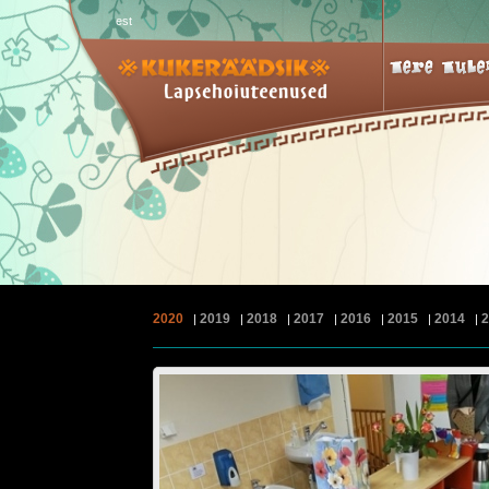
est
2020
2019
2018
2017
2016
2015
2014
|
|
|
|
|
|
|