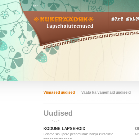
est
Viimased uudised
Vaata ka vanemaid uudiseid
|
Uudised
KODUNE LAPSEHOID
O
Leiame sinu pere pesamunale hoidja kutseliste
Me