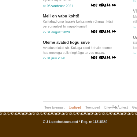
lapsehoidjate seast.
>>
05.veebruar 2021
>>
V
Meil on vabu kohti!
Me
Kui tahad oma lapsele kohta meie rühmas, küsi
rü
personaalset hinnapakkumist!
>>
31.august 2020
>>
Uu
Oleme avatud kogu suve
Kä
Avalduse leiad siit. Kui aga tuled kohale, teeme
ko
hea meelega sulle ringkäigu terves majas.
>>
01.juuli 2020
>>
Tere tulemast
Uudised
Teenused
EttevÃ�Âµttest
Gal
OÜ Lapsehoiuteenused * Reg. nr 11318389