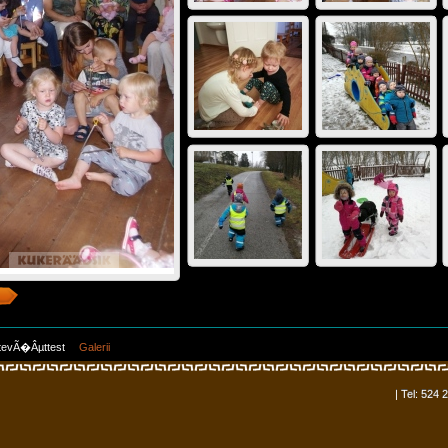
tevÃ�Âµttest
Galerii
| Tel: 524 