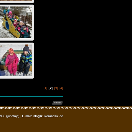
1
2
3
4
2998 (juhataja) | E-mail: info@kukeraadsik.ee