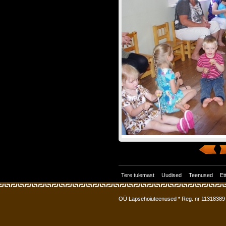
Tere tulemast
Uudised
Teenused
Et
OÜ Lapsehoiuteenused * Reg. nr 11318389