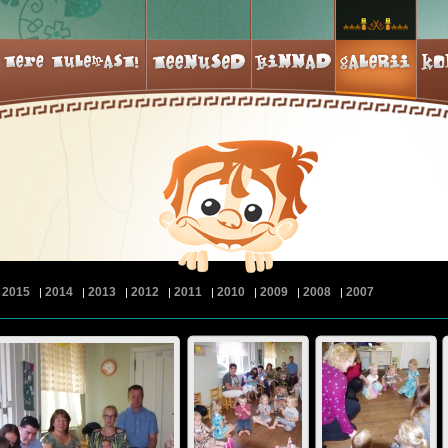
2015
2014
2013
2012
2011
2010
2009
2008
2007
|
|
|
|
|
|
|
|
|